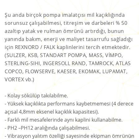
Şu anda birçok pompa imalatçısı mil kaçıklığında
sorunsuz çalışabilmesi, titreşim ve darbeleri % 50
azaltıp yatak ve rulman ömrünü artırdığı, bunun
yanında bakım, enerji ve maliyet tasarrufu sağladığı
için REXNORD / FALK kaplinlerini tercih etmektedir.
(SULZER, KSB, STANDART POMPA, MASS, VİMPO,
STERLING-SIHI, INGERSOLL RAND, TAMROCK, ATLAS
COPCO, FLOWSERVE, KAESER, EKOMAK, LUPAMAT,
VORTEX vb.)
- Kolay sökülüp takılabilme.
- Yüksek kaçıklıkta performans kaybetmemesi (4 derece
açısal 4,8mm eksenel kaçıklık kapasitesi).
- Farklı mil mesafelerinde aynı kaplini kullanabilme.
- PH2 –PH12 aralığında çalışabilmesi.
- Vibrasyon yalıtım özelliği sayesinde ekipman ömrünün